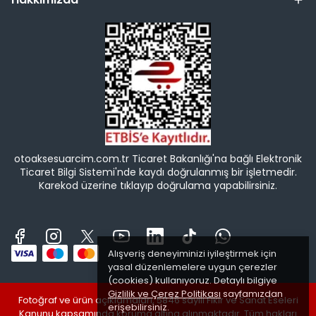
otoaksesuarcim.com.tr Ticaret Bakanlığı'na bağlı Elektronik
Ticaret Bilgi Sistemi'nde kaydı doğrulanmış bir işletmedir.
Karekod üzerine tıklayıp doğrulama yapabilirsiniz.
Alışveriş deneyiminizi iyileştirmek için
yasal düzenlemelere uygun çerezler
(cookies) kullanıyoruz. Detaylı bilgiye
Gizlilik ve Çerez Politikası
sayfamızdan
Fotoğraf ve ürün açıklamaları, 5846 sayılı Fikir ve Sanat Eseleri
erişebilirsiniz.
Kanunu kapsamında koruma altına alınmaktadır. Tüm hakları