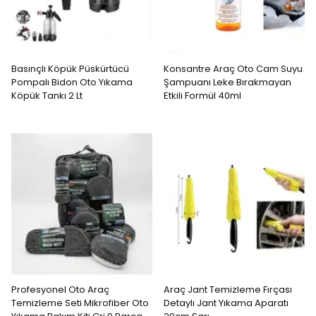
Basınçlı Köpük Püskürtücü
Konsantre Araç Oto Cam Suyu
Pompalı Bidon Oto Yıkama
Şampuanı Leke Bırakmayan
Köpük Tankı 2 Lt
Etkili Formül 40ml
Profesyonel Oto Araç
Araç Jant Temizleme Fırçası
Temizleme Seti Mikrofiber Oto
Detaylı Jant Yıkama Aparatı