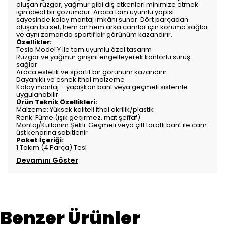
oluşan rüzgar, yağmur gibi dış etkenleri minimize etmek
için ideal bir çözümdür. Araca tam uyumlu yapısı
sayesinde kolay montaj imkânı sunar. Dört parçadan
oluşan bu set, hem ön hem arka camlar için koruma sağlar
ve aynı zamanda sportif bir görünüm kazandırır.
Özellikler:
Tesla Model Y ile tam uyumlu özel tasarım
Rüzgar ve yağmur girişini engelleyerek konforlu sürüş
sağlar
Araca estetik ve sportif bir görünüm kazandırır
Dayanıklı ve esnek ithal malzeme
Kolay montaj – yapışkan bant veya geçmeli sistemle
uygulanabilir
Ürün Teknik Özellikleri:
Malzeme: Yüksek kaliteli ithal akrilik/plastik
Renk: Füme (ışık geçirmez, mat şeffaf)
Montaj/Kullanım Şekli: Geçmeli veya çift taraflı bant ile cam
üst kenarına sabitlenir
Paket İçeriği:
1 Takım (4 Parça) Tesl
Devamını Göster
Benzer Ürünler