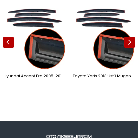
Hyundai Accent Era 2005-2011 Mugen Cam Rüzgarlığı 4'lü
Toyota Yaris 2013 Üstü Mugen Cam Rüzgarlığı 4'lü