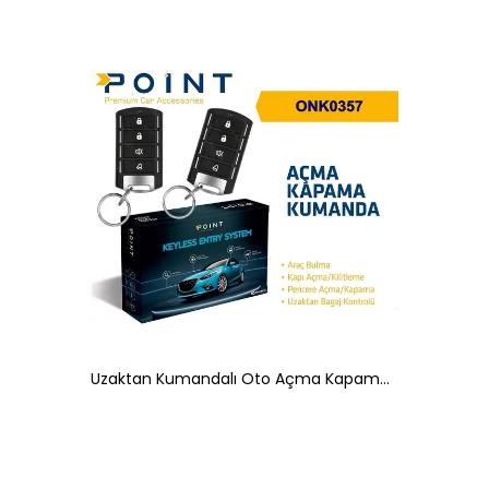
Uzaktan Kumandalı Oto Açma Kapama Seti 4 Düğmeli Anahtar