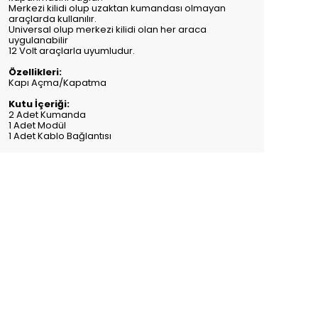
Merkezi kilidi olup uzaktan kumandası olmayan
araçlarda kullanılır.
Universal olup merkezi kilidi olan her araca
uygulanabilir
12 Volt araçlarla uyumludur.
Özellikleri:
Kapı Açma/Kapatma
Kutu İçeriği:
2 Adet Kumanda
1 Adet Modül
1 Adet Kablo Bağlantısı