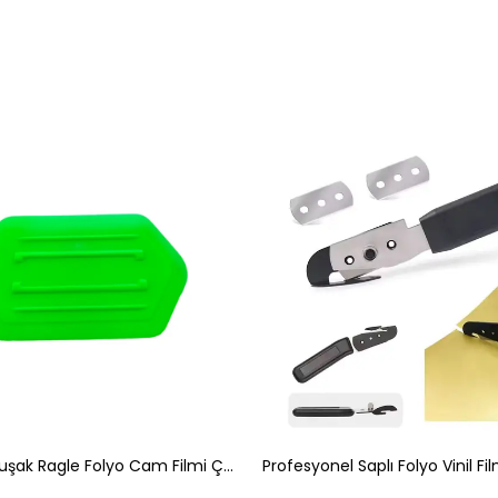
Yeşil Yumuşak Ragle Folyo Cam Filmi Çekme Aparatı 14x8cm