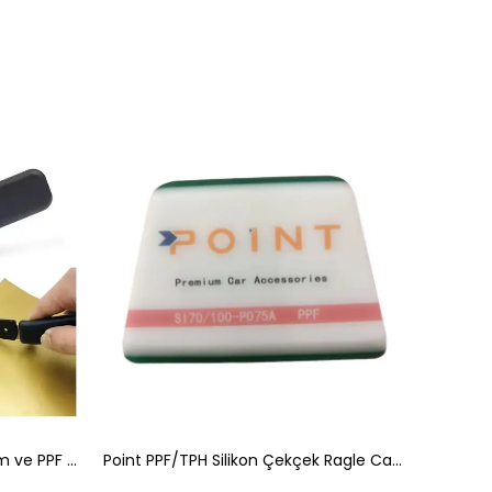
Profesyonel Saplı Folyo Vinil Film ve PPF Araç Kaplama Kesme Kesim Bıçağı
Point PPF/TPH Silikon Çekçek Ragle Cam Filmi Çekme Uygulama Aparatı Yeşil 10x7cm P075A