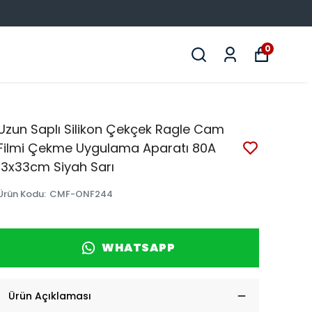
0
Uzun Saplı Silikon Çekçek Ragle Cam
Filmi Çekme Uygulama Aparatı 80A
13x33cm Siyah Sarı
Ürün Kodu
:
CMF-ONF244
WHATSAPP
Ürün Açıklaması