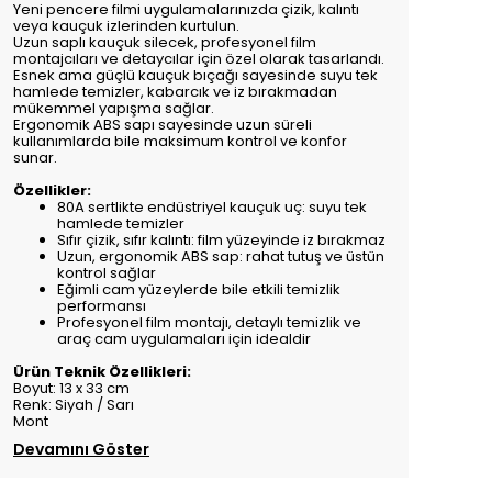
Yeni pencere filmi uygulamalarınızda çizik, kalıntı
veya kauçuk izlerinden kurtulun.
Uzun saplı kauçuk silecek, profesyonel film
montajcıları ve detaycılar için özel olarak tasarlandı.
Esnek ama güçlü kauçuk bıçağı sayesinde suyu tek
hamlede temizler, kabarcık ve iz bırakmadan
mükemmel yapışma sağlar.
Ergonomik ABS sapı sayesinde uzun süreli
kullanımlarda bile maksimum kontrol ve konfor
sunar.
Özellikler:
80A sertlikte endüstriyel kauçuk uç: suyu tek
hamlede temizler
Sıfır çizik, sıfır kalıntı: film yüzeyinde iz bırakmaz
Uzun, ergonomik ABS sap: rahat tutuş ve üstün
kontrol sağlar
Eğimli cam yüzeylerde bile etkili temizlik
performansı
Profesyonel film montajı, detaylı temizlik ve
araç cam uygulamaları için idealdir
Ürün Teknik Özellikleri:
Boyut: 13 x 33 cm
Renk: Siyah / Sarı
Mont
Devamını Göster