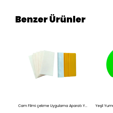
Benzer Ürünler
Saplı Ufak Köşelik Kenar Raglesi Cam Filmi Çekme Aparatı Siyah
Cam Filmi çekme Uygulama Aparatı Yedek Ucu Yün Keçeli 10x5 cm 1 Adet