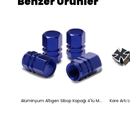
Benzer Ürünler
Alüminyum Sivri Sibop Kapağı Mavi 4'lü 32mm
Alüminyum Altıgen Sibop Kapağı 4'lü Mavi
Kare Artı 