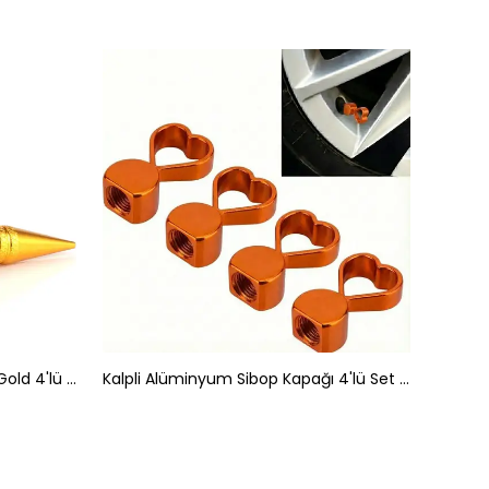
Alüminyum Sivri Sibop Kapağı Gold 4'lü 45MM
Kalpli Alüminyum Sibop Kapağı 4'lü Set Turuncu