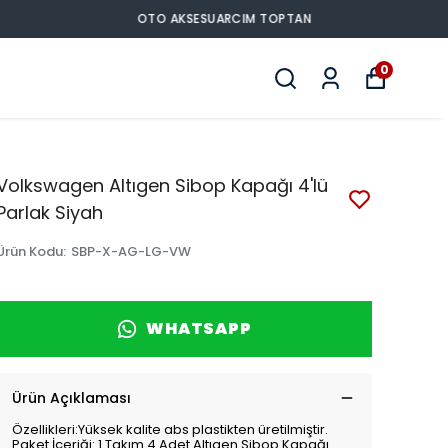
0
Volkswagen Altıgen Sibop Kapağı 4'lü
Parlak Siyah
Ürün Kodu
:
SBP-X-AG-LG-VW
WHATSAPP
Ürün Açıklaması
Özellikleri:Yüksek kalite abs plastikten üretilmiştir.
Paket İçeriği: 1 Takım 4 Adet Altıgen Sibop Kapağı