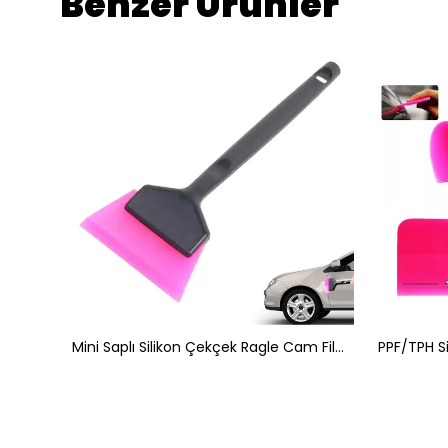
Benzer Ürünler
PPF/TPH Silikon Çekçek Ragle Cam Filmi Çekme Uygulama Aparatı Pembe 12x7.5cm
Mini Saplı Silikon Çekçek Ragle Cam Filmi Çekme Uygulama Aparatı 6x16cm Siyah Pembe