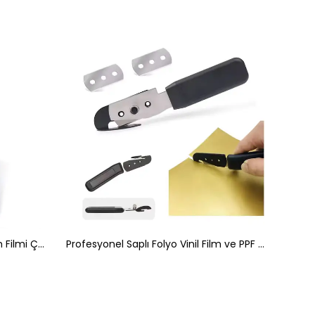
Metal Saplı Silikon Çekçek Cam Filmi Çekme Uygulama Apartı
Profesyonel Saplı Folyo Vinil Film ve PPF Araç Kaplama Kesme Kesim Bıçağı