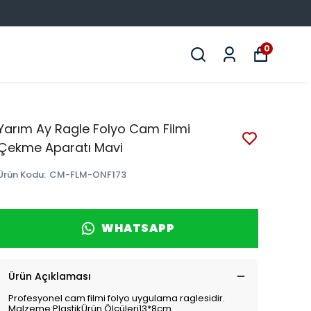
0
Yarım Ay Ragle Folyo Cam Filmi
Çekme Aparatı Mavi
Ürün Kodu
:
CM-FLM-ONF173
WHATSAPP
Ürün Açıklaması
Profesyonel cam filmi folyo uygulama raglesidir.
Malzeme:PlastikÜrün Ölçüleri13*8cm.