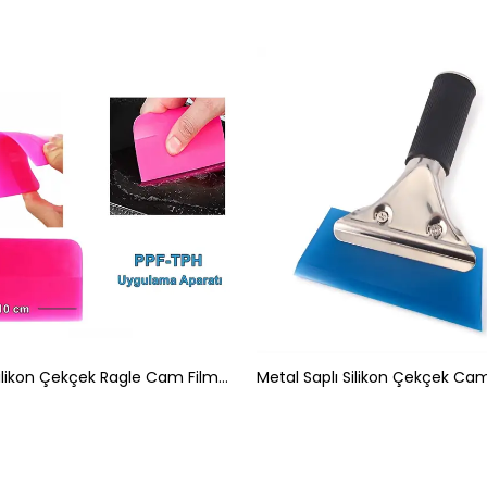
PPF/TPH Silikon Çekçek Ragle Cam Filmi Çekme Uygulama Aparatı Pembe 10x7.5cm