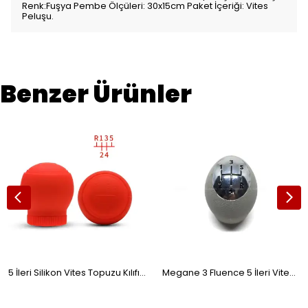
Renk:Fuşya Pembe Ölçüleri: 30x15cm Paket İçeriği: Vites
Peluşu.
Benzer Ürünler
5 İleri Silikon Vites Topuzu Kılıfı Yuvarlak Kırmızı
Megane 3 Fluence 5 İleri Vites Topuzu Gri Krom 8200276415