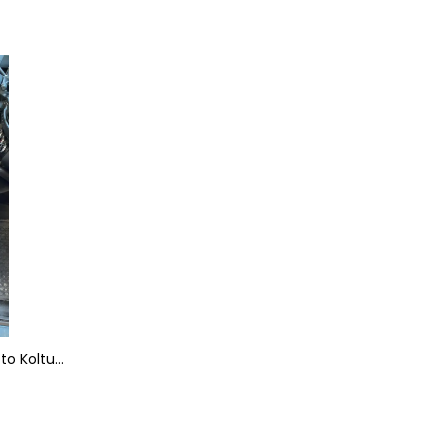
Yumuşak Tüylü Peluş Serme Oto Koltuk Koruyucu Minder Kılıf Ön 2'li Gri