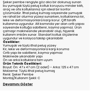
Şeker pembe rengiyle göz alıcı bir dokunuş sunan
bu yumuşak tüylü peluş koltuk koruyucu minder kılıfı,
araç ve ofis koltuklarınız için ideal bir konfor
çözümüdür. İthal peluş kumaşı sayesinde yumuşak
ve rahat bir oturma yüzeyi sunarken, koltuklarınızı kir,
leke ve deformasyonlara karşı korur. Çift taraflı
kullanıma uygundur. Alt kısmında yer alan cırtlı yapısı
sayesinde koltuğa sabitlenir, kayma yapmaz. Ürün
çamaşır makinesinde yıkanabilir olup, hijyenik
kullanım imkânı sunar. Standart koltuk ölçülerine
uygundur ve kolayca takılıp çıkarılabilir.
Özellikler:
Yumuşak ve tüylü ithal peluş yüzey
Kir, leke ve deformasyonlara karşı koruma
Cırtlı yapı ile sabitlenir, kayma yapmaz
Makinede yıkanabilir yapı
Ön ve arka koltuklara tam uyum
Ürün Teknik Özellikleri:
Boyut: Ön: 47 x 47 cm (2 adet) – Arka: 125 x 47 cm
Malzeme: Tüylü ithal peluş kumaş
Renk: Şeker Pembe
Montaj/Kullanım Şekli: C
Devamını Göster