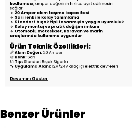
kodlaması
, amper değerinin hızlıca ayırt edilmesini
sağlar.
🔹
20 Amper akım taşıma kapasitesi
🔹
Sarı renk ile kolay tanımlama
🔹
Standart bıçak tipi tasarımıyla yaygın uyumluluk
🔹
Kolay montaj ve pratik değişim imkanı
🔹
Otomobil, motosiklet, karavan ve marin
araçlarında kullanıma uygundur
Ürün Teknik Özellikleri:
📏
Akım Değeri:
20 Amper
🎨
Renk:
Sarı
🔌
Tip:
Standart Bıçak Sigorta
🔧
Uygulama Alanı:
12V/24V araç içi elektrik devreleri
Devamını Göster
Benzer Ürünler