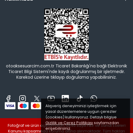
otoaksesuarcim.com.tr Ticaret Bakanlığı'na bağlı Elektronik
Ticaret Bilgi Sistemi'nde kaydı doğrulanmış bir işletmedir.
Karekod üzerine tıklayıp doğrulama yapabilirsiniz.
Alışveriş deneyiminizi iyileştirmek için
yasal düzenlemelere uygun çerezler
(cookies) kullanıyoruz. Detaylı bilgiye
Gizlilik ve Çerez Politikası
sayfamızdan
Fotoğraf ve ürün açıklamaları, 5846 sayılı Fikir ve Sanat Eseleri
erişebilirsiniz.
Kanunu kapsamında koruma altına alınmaktadır. Tüm hakları