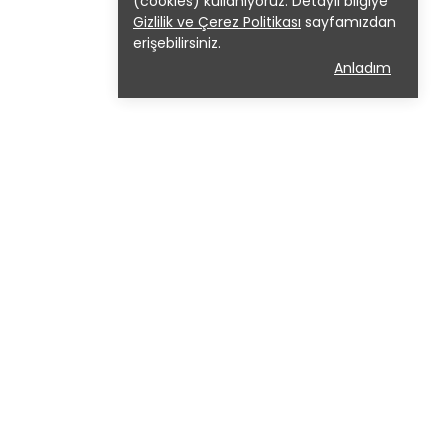
(cookies) kullanıyoruz. Detaylı bilgiye
Gizlilik ve Çerez Politikası
sayfamızdan
erişebilirsiniz.
Anladım