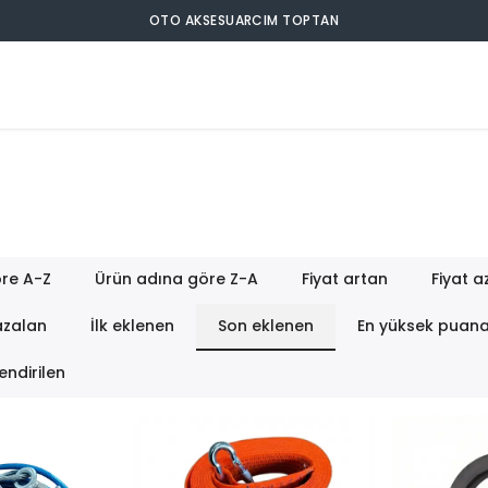
OTO AKSESUARCIM TOPTAN
re A-Z
Ürün adına göre Z-A
Fiyat artan
Fiyat a
azalan
İlk eklenen
Son eklenen
En yüksek puan
endirilen