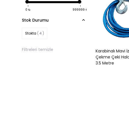
0
₺
999999
₺
Stok Durumu
Stokta
( 4 )
Filtreleri temizle
Karabinalı Mavi İ
Çekme Çeki Hal
3.5 Metre