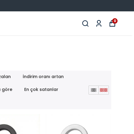
0
zalan
İndirim oranı artan
a göre
En çok satanlar