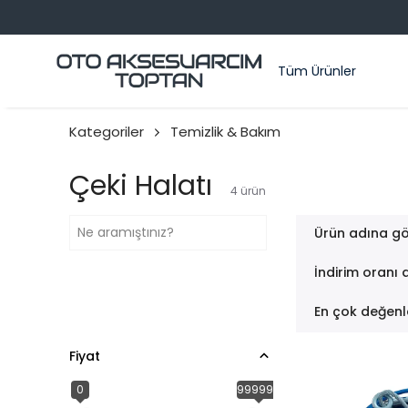
Tüm Ürünler
Kategoriler
Temizlik & Bakım
Çeki Halatı
4
ürün
Ürün adına gö
İndirim oranı 
En çok değenl
Fiyat
0
999999