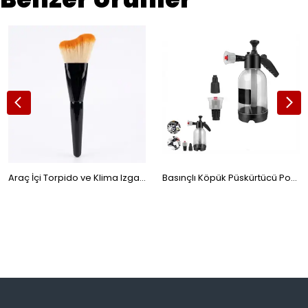
Araç İçi Torpido ve Klima Izgara Temizleme Detay Fırçası 12cm
Basınçlı Köpük Püskürtücü Pompalı Bidon Oto Yıkama Köpük Tankı 2 Lt