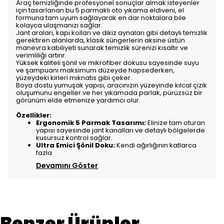
Araç temizliğinde profesyonel sonuçlar almak isteyenler
için tasarlanan bu 5 parmaklı oto yıkama eldiveni, el
formuna tam uyum sağlayarak en dar noktalara bile
kolayca ulaşmanızı sağlar.
Jant araları, kapı kolları ve dikiz aynaları gibi detaylı temizlik
gerektiren alanlarda, klasik süngerlerin aksine üstün
manevra kabiliyeti sunarak temizlik sürenizi kısaltır ve
verimliliği artırır.
Yüksek kaliteli şönil ve mikrofiber dokusu sayesinde suyu
ve şampuanı maksimum düzeyde hapsederken,
yüzeydeki kirleri mıknatıs gibi çeker.
Boya dostu yumuşak yapısı, aracınızın yüzeyinde kılcal çizik
oluşumunu engeller ve her yıkamada parlak, pürüzsüz bir
görünüm elde etmenize yardımcı olur.
Özellikler:
Ergonomik 5 Parmak Tasarımı:
Elinize tam oturan
yapısı sayesinde jant kanalları ve detaylı bölgelerde
kusursuz kontrol sağlar.
Ultra Emici Şönil Doku:
Kendi ağırlığının katlarca
fazla
Devamını Göster
Benzer Ürünler