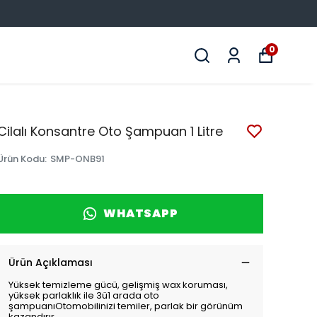
OTO A
0
Cilalı Konsantre Oto Şampuan 1 Litre
Ürün Kodu
:
SMP-ONB91
WHATSAPP
Ürün Açıklaması
Yüksek temizleme gücü, gelişmiş wax koruması,
yüksek parlaklık ile 3ü1 arada oto
şampuanıOtomobilinizi temiler, parlak bir görünüm
kazandırır.