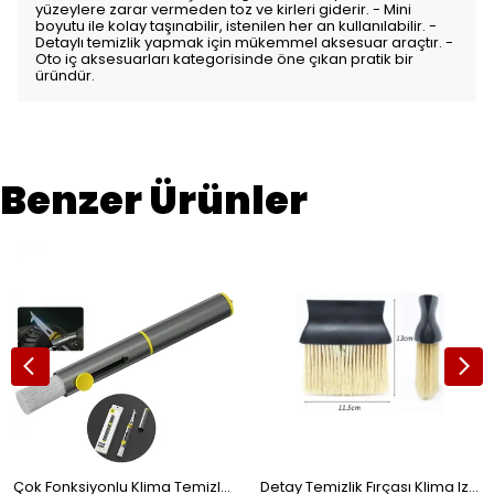
yüzeylere zarar vermeden toz ve kirleri giderir. - Mini
boyutu ile kolay taşınabilir, istenilen her an kullanılabilir. -
Detaylı temizlik yapmak için mükemmel aksesuar araçtır. -
Oto iç aksesuarları kategorisinde öne çıkan pratik bir
üründür.
Benzer Ürünler
Çok Fonksiyonlu Klima Temizleme Fırçası Lastik Taş Sökücü Kanca ve Acil Durum Cam Kırıcı Çekiç
Detay Temizlik Fırçası Klima Izgara Temizleme Yumuşak Uçlu