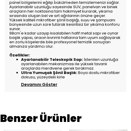
panel bölgelerini eğilip bükülmeden temizlemenizi sağlar.
Ayarlanabilir uzunluğu sayesinde SUV, panelvan ve binek
araçların her noktasına tam hakimiyet kurarak, yıkama
sırasında oluşan bel ve sırt ağrılarının önüne geçer.
Yüksek kaliteli mikrofiber şönil başlığı, suyu ve şampuanı
bünyesinde uzun süre tutarak kesintisiz bir yıkama konforu
sunar.
98cm'e kadar uzayıp kısalabilen hafif metal sapı ve oynar
başlık yapısı, aracın kıvrımlı hatlarına tam uyum sağlayarak
en zorlu köşelerde bile profesyonel temizlik sonuçları
almanıza yardımcı olur.
Özellikler:
Ayarlanabilir Teleskopik Sap:
İstenilen uzunluğa
ayarlanabilen mekanizması ile yüksek tavanlı
araçlarda merdivene gerek bırakmaz.
Ultra Yumuşak Şönil Başlık:
Boya dostu mikrofiber
dokusu, yüzeydeki kirle
Devamını Göster
Benzer Ürünler