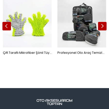
Çift Taraflı Mikrofiber Şönil Tüylü 5 Parmaklı Araba Oto Yıkama Temizlik Eldiveni Yeşil Beyaz
Profesyonel Oto Araç Temizleme Seti Mikrofiber Oto Yıkama Bakım Kiti Gri 9 Parça